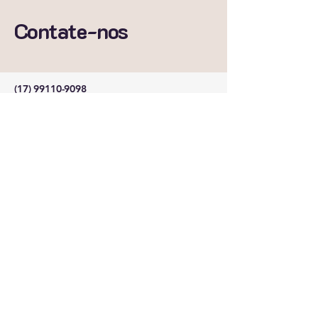
Contate-nos
(17) 99110-9098
beto_guidini@hotmail.com
Cedral-SP
Política de Privacidade
Declaração de acessibilidade
Política de Envio
Termos e Condições
Política de Reembolso